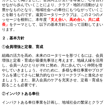
せながら歩んでいくことにより、クラブ・地区の活動がより
豊かなものとなり、地域社会への奉仕にもつながっていくこ
とを願うものです。遠賀ロータリークラブは、この２つのメ
ッセージを根幹に、本年度
「支え合い、高め合い、共に成
長」
をテーマとして、以下の基本方針に沿って活動してまい
ります。
２．基本方針
①
会員増強と定着、育成
組織の活力を高め、未来のロータリーを形づくるには、会員
増強と定着・育成が最優先事項と考えます。地縁人縁を活用
し、会員一人ひとりが PR に努め、共に歩んでいく仲間を増
やしていきましょう。そのために、多様な奉仕事業やプログ
ラムを通じてさらに魅力的なロータリークラブへと進化させ
ましょう。また、新入会員のケアを充実させ、定着・育成を
図ることも必要です。
②
インパクトある奉仕
インパクトある奉仕事業を計画し、地域社会の繁栄とクラブ