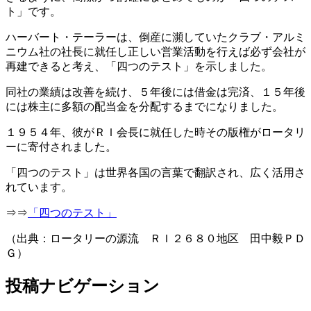
ト」です。
ハーバート・テーラーは、倒産に瀕していたクラブ・アルミ
ニウム社の社長に就任し正しい営業活動を行えば必ず会社が
再建できると考え、「四つのテスト」を示しました。
同社の業績は改善を続け、５年後には借金は完済、１５年後
には株主に多額の配当金を分配するまでになりました。
１９５４年、彼がＲＩ会長に就任した時その版権がロータリ
ーに寄付されました。
「四つのテスト」は世界各国の言葉で翻訳され、広く活用さ
れています。
⇒⇒
「四つのテスト」
（出典：ロータリーの源流 ＲＩ２６８０地区 田中毅ＰＤ
Ｇ）
投稿ナビゲーション