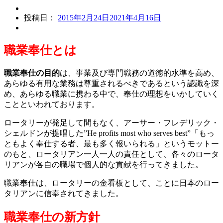
投稿者：
ongarcitmember
投稿日：
2015年2月24日
2021年4月16日
職業奉仕とは
職業奉仕の目的
は、事業及び専門職務の道徳的水準を高め、
あらゆる有用な業務は尊重されるべきであるという認識を深
め、あらゆる職業に携わる中で、奉仕の理想をいかしていく
ことといわれております。
ロータリーが発足して間もなく、アーサー・フレデリック・
シェルドンが提唱した”He profits most who serves best”「もっ
ともよく奉仕する者、最も多く報いられる」というモットー
のもと、ロータリアン一人一人の責任として、各々のロータ
リアンが各自の職場で個人的な貢献を行ってきました。
職業奉仕は、ロータリーの金看板として、ことに日本のロー
タリアンに信奉されてきました。
職業奉仕の新方針