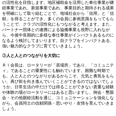
の活性化を目指します。地区補助金を活用した奉仕事業が継
続事業であれ、新規事業であれ、事業目的と期待される成果
を明確にして取り組むことで、地域社会から「信用」と「信
頼」を得ることができ、多くの会員に参画意識をもってもら
うことで、クラブの活性化にもつながると考えます。また、
パートナー団体との連携による協働事業も視野に入れなが
ら、今後中長期的に多様な奉仕事業がインパクトあるものに
なるよう検討してまいります。自クラブをインパクトある、
強い魅力的なクラブに育てていきましょう。
③
人と人とのつながりを大切に
ＲＩ会長は、ロータリーが「居場所」であり、「コミュニテ
ィ」であることの重要性にも触れています。困難な時期で
も、人と人とのつながりがあるからこそ、元気と勇気をもら
い、再び前を向き進んでいくことができるのではないでしょ
うか。日常生活の中だけでは得ることができない貴重な経験
や体験の場がロータリーにはあると思いますし、例会・懇親
会・その他親睦活動を通じ、コミュニケーションを強化しな
がら、会員同士の信頼関係・思いやり・友情を育んでいきま
しょう。