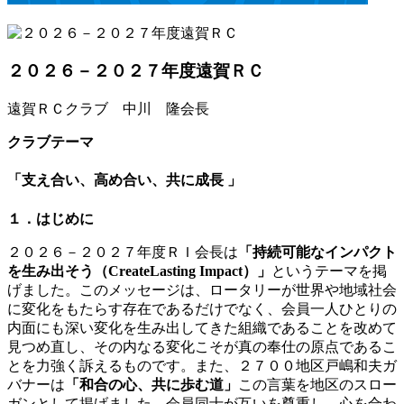
２０２６－２０２７年度遠賀ＲＣ
遠賀ＲＣクラブ 中川 隆会長
クラブテーマ
「支え合い、高め合い、共に成長 」
１．はじめに
２０２６－２０２７年度ＲＩ会長は
「持続可能なインパクト
を生み出そう（Create
Lasting Impact）」
というテーマを掲
げました。このメッセージは、ロータリーが世界や地域社会
に変化をもたらす存在であるだけでなく、会員一人ひとりの
内面にも深い変化を生み出してきた組織であることを改めて
見つめ直し、その内なる変化こそが真の奉仕の原点であるこ
とを力強く訴えるものです。また、２７００地区戸嶋和夫ガ
バナーは
「和合の心、共に歩む道」
この言葉を地区のスロー
ガンとして掲げました。会員同士が互いを尊重し、心を合わ