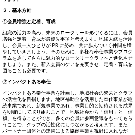
２．基本方針
①
会員増強と定着、育成
組織の活力を高め、未来のロータリーを形づくるには、会員
増強と定着・育成が最優先事項と考えます。地縁人縁を活用
し、会員一人ひとりが PR に努め、共に歩んでいく仲間を増
やしていきましょう。そのために、多様な奉仕事業やプログ
ラムを通じてさらに魅力的なロータリークラブへと進化させ
ましょう。また、新入会員のケアを充実させ、定着・育成を
図ることも必要です。
②
インパクトある奉仕
インパクトある奉仕事業を計画し、地域社会の繁栄とクラブ
の活性化を目指します。地区補助金を活用した奉仕事業が継
続事業であれ、新規事業であれ、事業目的と期待される成果
を明確にして取り組むことで、地域社会から「信用」と「信
頼」を得ることができ、多くの会員に参画意識をもってもら
うことで、クラブの活性化にもつながると考えます。また、
パートナー団体との連携による協働事業も視野に入れなが