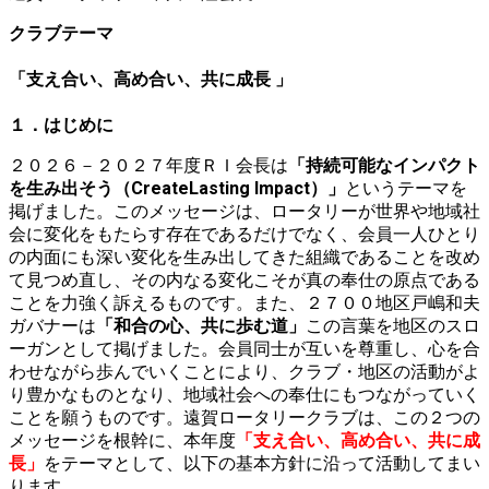
クラブテーマ
「支え合い、高め合い、共に成長 」
１．はじめに
２０２６－２０２７年度ＲＩ会長は
「持続可能なインパクト
を生み出そう（Create
Lasting Impact）」
というテーマを
掲げました。このメッセージは、ロータリーが世界や地域社
会に変化をもたらす存在であるだけでなく、会員一人ひとり
の内面にも深い変化を生み出してきた組織であることを改め
て見つめ直し、その内なる変化こそが真の奉仕の原点である
ことを力強く訴えるものです。また、２７００地区戸嶋和夫
ガバナーは
「和合の心、共に歩む道」
この言葉を地区のスロ
ーガンとして掲げました。会員同士が互いを尊重し、心を合
わせながら歩んでいくことにより、クラブ・地区の活動がよ
り豊かなものとなり、地域社会への奉仕にもつながっていく
ことを願うものです。遠賀ロータリークラブは、この２つの
メッセージを根幹に、本年度
「支え合い、高め合い、共に成
長」
をテーマとして、以下の基本方針に沿って活動してまい
ります。