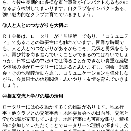
ら、今後中長期的に多様な奉仕事業がインパクトあるものに
なるよう検討してまいります。自クラブをインパクトある、
強い魅力的なクラブに育てていきましょう。
③
人と人とのつながりを大切に
ＲＩ会長は、ロータリーが「居場所」であり、「コミュニテ
ィ」であることの重要性にも触れています。困難な時期で
も、人と人とのつながりがあるからこそ、元気と勇気をもら
い、再び前を向き進んでいくことができるのではないでしょ
うか。日常生活の中だけでは得ることができない貴重な経験
や体験の場がロータリーにはあると思いますし、例会・懇親
会・その他親睦活動を通じ、コミュニケーションを強化しな
がら、会員同士の信頼関係・思いやり・友情を育んでいきま
しょう。
④
相互交流と学びの場の活用
ロータリーには心を動かす多くの物語があります。地区行
事・他クラブとの交流事業・地区委員会への出向等、交流と
学びの場が充実しています。地区行事にも可能な限り、積極
的に参加していただくことでロータリーの理解が深まり、交